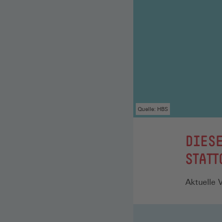
Quelle: HBS
:
DIESE
STAT
Aktuelle 