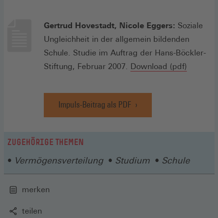
Gertrud Hovestadt, Nicole Eggers:
Soziale
Ungleichheit in der allgemein bildenden
Schule. Studie im Auftrag der Hans-Böckler-
(Öffnet
Stiftung, Februar 2007.
Download (pdf)
in
einem
Impuls-Beitrag als PDF
neuen
(Öffnet
in
Fenster)
einem
neuen
ZUGEHÖRIGE THEMEN
Fenster)
Vermögensverteilung
Studium
Schule
merken
teilen